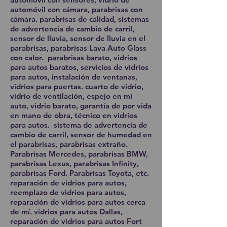
automóvil con cámara, parabrisas con
cámara. parabrisas de calidad, sistemas
de advertencia de cambio de carril,
sensor de lluvia, sensor de lluvia en el
parabrisas, parabrisas Lava Auto Glass
con calor. parabrisas barato, vidrios
para autos baratos, servicios de vidrios
para autos, instalación de ventanas,
vidrios para puertas. cuarto de vidrio,
vidrio de ventilación, espejo en mi
auto, vidrio barato, garantía de por vida
en mano de obra, técnico en vidrios
para autos. sistema de advertencia de
cambio de carril, sensor de humedad en
el parabrisas, parabrisas extraño.
Parabrisas Mercedes, parabrisas BMW,
parabrisas Lexus, parabrisas Infinity,
parabrisas Ford. Parabrisas Toyota, etc.
reparación de vidrios para autos,
reemplazo de vidrios para autos,
reparación de vidrios para autos cerca
de mí. vidrios para autos Dallas,
reparación de vidrios para autos Fort