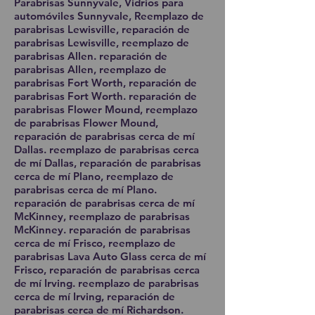
Parabrisas Sunnyvale, Vidrios para
automóviles Sunnyvale, Reemplazo de
parabrisas Lewisville, reparación de
parabrisas Lewisville, reemplazo de
parabrisas Allen. reparación de
parabrisas Allen, reemplazo de
parabrisas Fort Worth, reparación de
parabrisas Fort Worth. reparación de
parabrisas Flower Mound, reemplazo
de parabrisas Flower Mound,
reparación de parabrisas cerca de mí
Dallas. reemplazo de parabrisas cerca
de mí Dallas, reparación de parabrisas
cerca de mí Plano, reemplazo de
parabrisas cerca de mí Plano.
reparación de parabrisas cerca de mí
McKinney, reemplazo de parabrisas
McKinney. reparación de parabrisas
cerca de mí Frisco, reemplazo de
parabrisas Lava Auto Glass cerca de mí
Frisco, reparación de parabrisas cerca
de mí Irving. reemplazo de parabrisas
cerca de mí Irving, reparación de
parabrisas cerca de mí Richardson.