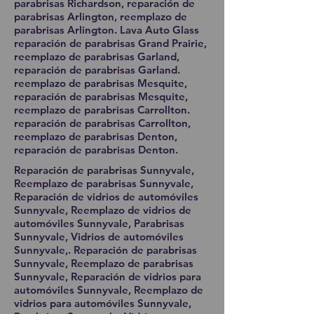
parabrisas Richardson, reparación de
parabrisas Arlington, reemplazo de
parabrisas Arlington. Lava Auto Glass
reparación de parabrisas Grand Prairie,
reemplazo de parabrisas Garland,
reparación de parabrisas Garland.
reemplazo de parabrisas Mesquite,
reparación de parabrisas Mesquite,
reemplazo de parabrisas Carrollton.
reparación de parabrisas Carrollton,
reemplazo de parabrisas Denton,
reparación de parabrisas Denton.
Reparación de parabrisas Sunnyvale,
Reemplazo de parabrisas Sunnyvale,
Reparación de vidrios de automóviles
Sunnyvale, Reemplazo de vidrios de
automóviles Sunnyvale, Parabrisas
Sunnyvale, Vidrios de automóviles
Sunnyvale,. Reparación de parabrisas
Sunnyvale, Reemplazo de parabrisas
Sunnyvale, Reparación de vidrios para
automóviles Sunnyvale, Reemplazo de
vidrios para automóviles Sunnyvale,