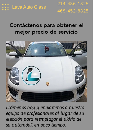
214-436-1325
Lava Auto Glass
469-452-9825
Contáctenos para obtener el
mejor precio de servicio
Llámenos hoy y enviaremos a nuestro
equipo de profesionales al lugar de su
elección para reemplazar el vidrio de
su automóvil en poco tiempo.