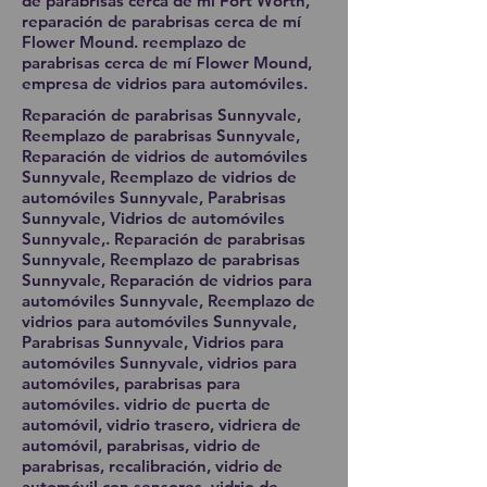
de parabrisas cerca de mí Fort Worth,
reparación de parabrisas cerca de mí
Flower Mound. reemplazo de
parabrisas cerca de mí Flower Mound,
empresa de vidrios para automóviles.
Reparación de parabrisas Sunnyvale,
Reemplazo de parabrisas Sunnyvale,
Reparación de vidrios de automóviles
Sunnyvale, Reemplazo de vidrios de
automóviles Sunnyvale, Parabrisas
Sunnyvale, Vidrios de automóviles
Sunnyvale,. Reparación de parabrisas
Sunnyvale, Reemplazo de parabrisas
Sunnyvale, Reparación de vidrios para
automóviles Sunnyvale, Reemplazo de
vidrios para automóviles Sunnyvale,
Parabrisas Sunnyvale, Vidrios para
automóviles Sunnyvale, vidrios para
automóviles, parabrisas para
automóviles. vidrio de puerta de
automóvil, vidrio trasero, vidriera de
automóvil, parabrisas, vidrio de
parabrisas, recalibración, vidrio de
automóvil con sensores, vidrio de