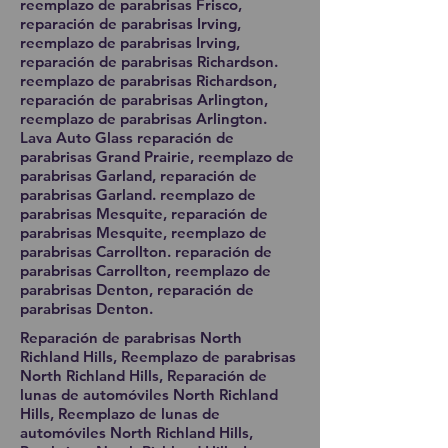
reemplazo de parabrisas Frisco,
reparación de parabrisas Irving,
reemplazo de parabrisas Irving,
reparación de parabrisas Richardson.
reemplazo de parabrisas Richardson,
reparación de parabrisas Arlington,
reemplazo de parabrisas Arlington.
Lava Auto Glass reparación de
parabrisas Grand Prairie, reemplazo de
parabrisas Garland, reparación de
parabrisas Garland. reemplazo de
parabrisas Mesquite, reparación de
parabrisas Mesquite, reemplazo de
parabrisas Carrollton. reparación de
parabrisas Carrollton, reemplazo de
parabrisas Denton, reparación de
parabrisas Denton.
Reparación de parabrisas North
Richland Hills, Reemplazo de parabrisas
North Richland Hills, Reparación de
lunas de automóviles North Richland
Hills, Reemplazo de lunas de
automóviles North Richland Hills,