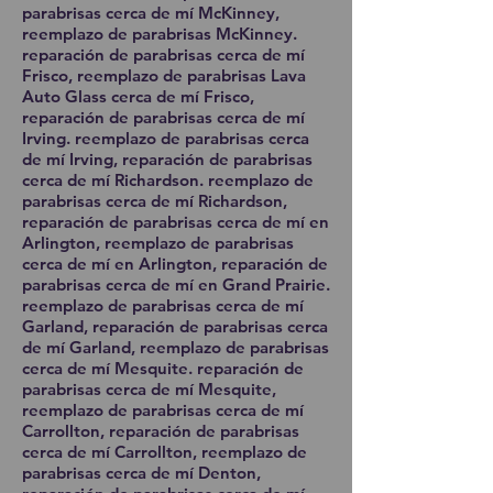
parabrisas cerca de mí McKinney,
reemplazo de parabrisas McKinney.
reparación de parabrisas cerca de mí
Frisco, reemplazo de parabrisas Lava
Auto Glass cerca de mí Frisco,
reparación de parabrisas cerca de mí
Irving. reemplazo de parabrisas cerca
de mí Irving, reparación de parabrisas
cerca de mí Richardson. reemplazo de
parabrisas cerca de mí Richardson,
reparación de parabrisas cerca de mí en
Arlington, reemplazo de parabrisas
cerca de mí en Arlington, reparación de
parabrisas cerca de mí en Grand Prairie.
reemplazo de parabrisas cerca de mí
Garland, reparación de parabrisas cerca
de mí Garland, reemplazo de parabrisas
cerca de mí Mesquite. reparación de
parabrisas cerca de mí Mesquite,
reemplazo de parabrisas cerca de mí
Carrollton, reparación de parabrisas
cerca de mí Carrollton, reemplazo de
parabrisas cerca de mí Denton,