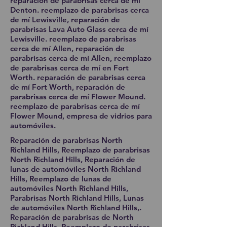
reparación de parabrisas cerca de mí
Denton. reemplazo de parabrisas cerca
de mí Lewisville, reparación de
parabrisas Lava Auto Glass cerca de mí
Lewisville. reemplazo de parabrisas
cerca de mí Allen, reparación de
parabrisas cerca de mí Allen, reemplazo
de parabrisas cerca de mí en Fort
Worth. reparación de parabrisas cerca
de mí Fort Worth, reparación de
parabrisas cerca de mí Flower Mound.
reemplazo de parabrisas cerca de mí
Flower Mound, empresa de vidrios para
automóviles.
Reparación de parabrisas North
Richland Hills, Reemplazo de parabrisas
North Richland Hills, Reparación de
lunas de automóviles North Richland
Hills, Reemplazo de lunas de
automóviles North Richland Hills,
Parabrisas North Richland Hills, Lunas
de automóviles North Richland Hills,.
Reparación de parabrisas de North
Richland Hills, Reemplazo de parabrisas