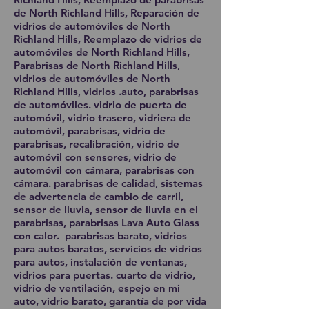
de North Richland Hills, Reparación de
vidrios de automóviles de North
Richland Hills, Reemplazo de vidrios de
automóviles de North Richland Hills,
Parabrisas de North Richland Hills,
vidrios de automóviles de North
Richland Hills, vidrios .auto, parabrisas
de automóviles. vidrio de puerta de
automóvil, vidrio trasero, vidriera de
automóvil, parabrisas, vidrio de
parabrisas, recalibración, vidrio de
automóvil con sensores, vidrio de
automóvil con cámara, parabrisas con
cámara. parabrisas de calidad, sistemas
de advertencia de cambio de carril,
sensor de lluvia, sensor de lluvia en el
parabrisas, parabrisas Lava Auto Glass
con calor. parabrisas barato, vidrios
para autos baratos, servicios de vidrios
para autos, instalación de ventanas,
vidrios para puertas. cuarto de vidrio,
vidrio de ventilación, espejo en mi
auto, vidrio barato, garantía de por vida