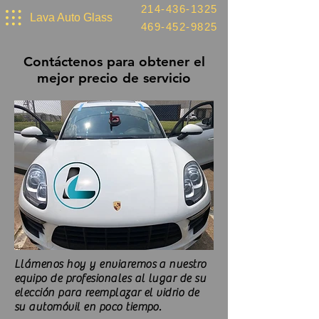
214-436-1325
Lava Auto Glass
469-452-9825
Contáctenos para obtener el
mejor precio de servicio
Llámenos hoy y enviaremos a nuestro
equipo de profesionales al lugar de su
elección para reemplazar el vidrio de
su automóvil en poco tiempo.