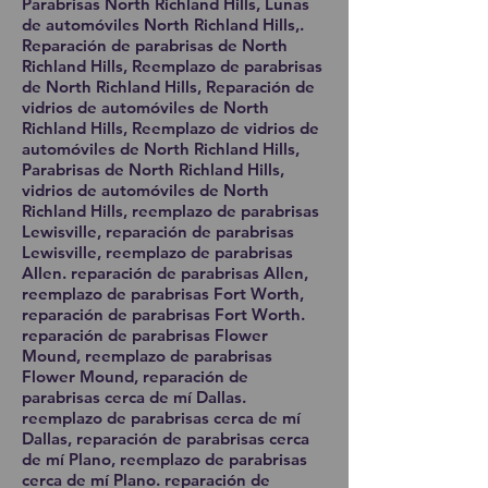
Parabrisas North Richland Hills, Lunas
de automóviles North Richland Hills,.
Reparación de parabrisas de North
Richland Hills, Reemplazo de parabrisas
de North Richland Hills, Reparación de
vidrios de automóviles de North
Richland Hills, Reemplazo de vidrios de
automóviles de North Richland Hills,
Parabrisas de North Richland Hills,
vidrios de automóviles de North
Richland Hills, reemplazo de parabrisas
Lewisville, reparación de parabrisas
Lewisville, reemplazo de parabrisas
Allen. reparación de parabrisas Allen,
reemplazo de parabrisas Fort Worth,
reparación de parabrisas Fort Worth.
reparación de parabrisas Flower
Mound, reemplazo de parabrisas
Flower Mound, reparación de
parabrisas cerca de mí Dallas.
reemplazo de parabrisas cerca de mí
Dallas, reparación de parabrisas cerca
de mí Plano, reemplazo de parabrisas
cerca de mí Plano. reparación de