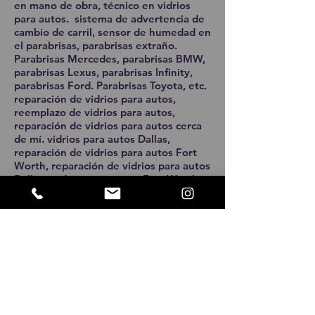
en mano de obra, técnico en vidrios
para autos. sistema de advertencia de
cambio de carril, sensor de humedad en
el parabrisas, parabrisas extraño.
Parabrisas Mercedes, parabrisas BMW,
parabrisas Lexus, parabrisas Infinity,
parabrisas Ford. Parabrisas Toyota, etc.
reparación de vidrios para autos,
reemplazo de vidrios para autos,
reparación de vidrios para autos cerca
de mí. vidrios para autos Dallas,
reparación de vidrios para autos Fort
Worth, reparación de vidrios para autos
Dallas. vidrios para autos Fort Worth,
reemplazo de vidrios para autos Dallas.
reparación de vidrios para autos
Arlington, Lava Auto Glass vidrios para
autos grand prairie, reparación de
vidrios para autos móviles McKinney.
reparación de cristales de automóviles
móviles McKinney TX, reparación de
cristales de automóviles en McKinney
Texas. reparación de cristales de
automóviles McKinney TX, reparación