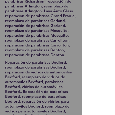
parabrisas Richardson, reparación de
parabrisas Arlington, reemplazo de
parabrisas Arlington. Lava Auto Glass
reparación de parabrisas Grand Prairie,
reemplazo de parabrisas Garland,
reparación de parabrisas Garland.
reemplazo de parabrisas Mesquite,
reparación de parabrisas Mesquite,
reemplazo de parabrisas Carrollton.
reparación de parabrisas Carrollton,
reemplazo de parabrisas Denton,
reparación de parabrisas Denton.
Reparación de parabrisas Bedford,
reemplazo de parabrisas Bedford,
reparación de vidrios de automóviles
Bedford, reemplazo de vidrios de
automóviles Bedford, parabrisas
Bedford, vidrios de automóviles
Bedford,. Reparación de parabrisas
Bedford, reemplazo de parabrisas
Bedford, reparación de vidrios para
automóviles Bedford, reemplazo de
vidrios para automóviles Bedford,