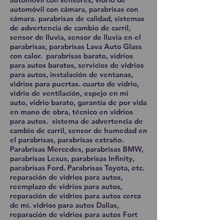
automóvil con cámara, parabrisas con
cámara. parabrisas de calidad, sistemas
de advertencia de cambio de carril,
sensor de lluvia, sensor de lluvia en el
parabrisas, parabrisas Lava Auto Glass
con calor. parabrisas barato, vidrios
para autos baratos, servicios de vidrios
para autos, instalación de ventanas,
vidrios para puertas. cuarto de vidrio,
vidrio de ventilación, espejo en mi
auto, vidrio barato, garantía de por vida
en mano de obra, técnico en vidrios
para autos. sistema de advertencia de
cambio de carril, sensor de humedad en
el parabrisas, parabrisas extraño.
Parabrisas Mercedes, parabrisas BMW,
parabrisas Lexus, parabrisas Infinity,
parabrisas Ford. Parabrisas Toyota, etc.
reparación de vidrios para autos,
reemplazo de vidrios para autos,
reparación de vidrios para autos cerca
de mí. vidrios para autos Dallas,
reparación de vidrios para autos Fort