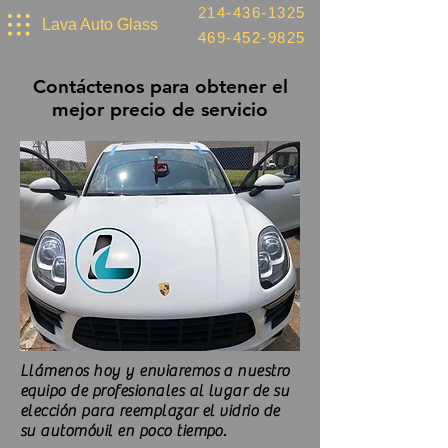
214-436-1325
Lava Auto Glass
469-452-9825
Contáctenos para obtener el
mejor precio de servicio
Llámenos hoy y enviaremos a nuestro
equipo de profesionales al lugar de su
elección para reemplazar el vidrio de
su automóvil en poco tiempo.