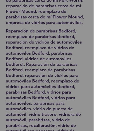
de parabrisas cerca de mí Fort Worth,
reparación de parabrisas cerca de mí
Flower Mound. reemplazo de
parabrisas cerca de mí Flower Mound,
empresa de vidrios para automóviles.
Reparación de parabrisas Bedford,
reemplazo de parabrisas Bedford,
reparación de vidrios de automóviles
Bedford, reemplazo de vidrios de
automóviles Bedford, parabrisas
Bedford, vidrios de automóviles
Bedford,. Reparación de parabrisas
Bedford, reemplazo de parabrisas
Bedford, reparación de vidrios para
automóviles Bedford, reemplazo de
vidrios para automóviles Bedford,
parabrisas Bedford, vidrios para
automóviles Bedford, vidrios para
automóviles, parabrisas para
automóviles. vidrio de puerta de
automóvil, vidrio trasero, vidriera de
automóvil, parabrisas, vidrio de
parabrisas, recalibración, vidrio de
automóvil con sensores, vidrio de