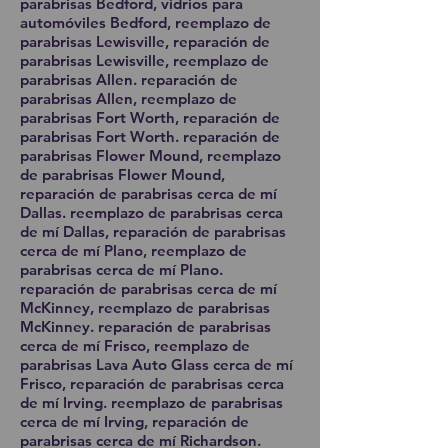
parabrisas Bedford, vidrios para
automóviles Bedford, reemplazo de
parabrisas Lewisville, reparación de
parabrisas Lewisville, reemplazo de
parabrisas Allen. reparación de
parabrisas Allen, reemplazo de
parabrisas Fort Worth, reparación de
parabrisas Fort Worth. reparación de
parabrisas Flower Mound, reemplazo
de parabrisas Flower Mound,
reparación de parabrisas cerca de mí
Dallas. reemplazo de parabrisas cerca
de mí Dallas, reparación de parabrisas
cerca de mí Plano, reemplazo de
parabrisas cerca de mí Plano.
reparación de parabrisas cerca de mí
McKinney, reemplazo de parabrisas
McKinney. reparación de parabrisas
cerca de mí Frisco, reemplazo de
parabrisas Lava Auto Glass cerca de mí
Frisco, reparación de parabrisas cerca
de mí Irving. reemplazo de parabrisas
cerca de mí Irving, reparación de
parabrisas cerca de mí Richardson.