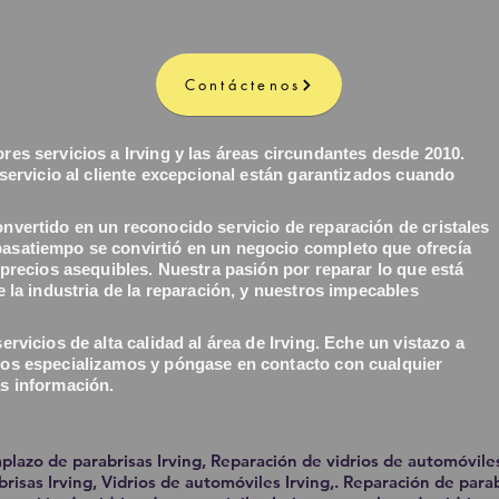
Contáctenos
res servicios a Irving y las áreas circundantes desde 2010.
 servicio al cliente excepcional están garantizados cuando
nvertido en un reconocido servicio de reparación de cristales
asatiempo se convirtió en un negocio completo que ofrecía
 precios asequibles. Nuestra pasión por reparar lo que está
e la industria de la reparación, y nuestros impecables
rvicios de alta calidad al área de Irving. Eche un vistazo a
nos especializamos y póngase en contacto con cualquier
s información.
plazo de parabrisas Irving, Reparación de vidrios de automóvile
brisas Irving, Vidrios de automóviles Irving,. Reparación de parab