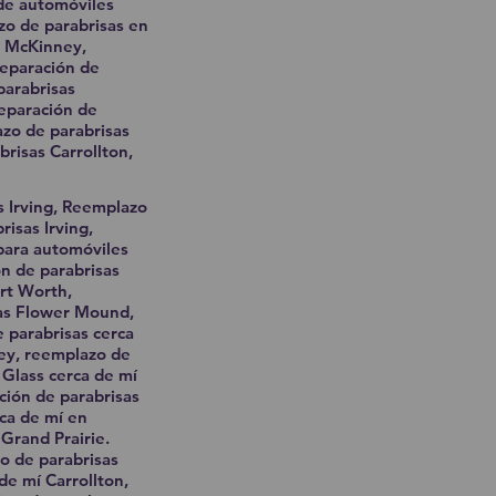
 de automóviles
azo de parabrisas en
s McKinney,
reparación de
parabrisas
reparación de
azo de parabrisas
risas Carrollton,
s Irving, Reemplazo
risas Irving,
 para automóviles
ón de parabrisas
ort Worth,
sas Flower Mound,
e parabrisas cerca
ney, reemplazo de
 Glass cerca de mí
ación de parabrisas
rca de mí en
 Grand Prairie.
o de parabrisas
de mí Carrollton,