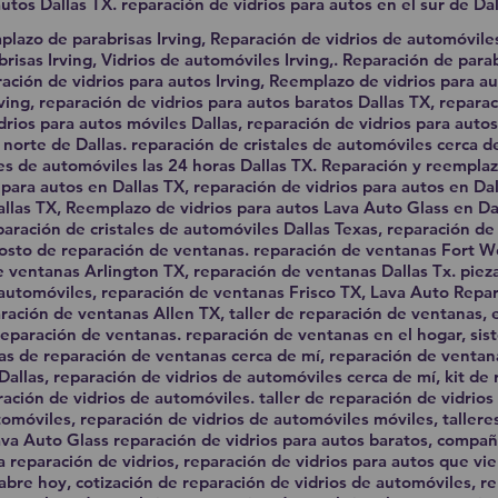
utos Dallas TX. reparación de vidrios para autos en el sur de Dal
plazo de parabrisas Irving, Reparación de vidrios de automóvile
risas Irving, Vidrios de automóviles Irving,. Reparación de parab
ción de vidrios para autos Irving, Reemplazo de vidrios para aut
rving, reparación de vidrios para autos baratos Dallas TX, repara
drios para autos móviles Dallas, reparación de vidrios para autos
 norte de Dallas. reparación de cristales de automóviles cerca d
les de automóviles las 24 horas Dallas TX. Reparación y reemplaz
 para autos en Dallas TX, reparación de vidrios para autos en Dal
allas TX, Reemplazo de vidrios para autos Lava Auto Glass en Da
paración de cristales de automóviles Dallas Texas, reparación de
osto de reparación de ventanas. reparación de ventanas Fort Wo
 ventanas Arlington TX, reparación de ventanas Dallas Tx. piez
automóviles, reparación de ventanas Frisco TX, Lava Auto Repa
ración de ventanas Allen TX, taller de reparación de ventanas, e
eparación de ventanas. reparación de ventanas en el hogar, sis
s de reparación de ventanas cerca de mí, reparación de ventan
Dallas, reparación de vidrios de automóviles cerca de mí, kit de
ación de vidrios de automóviles. taller de reparación de vidrios
tomóviles, reparación de vidrios de automóviles móviles, tallere
ava Auto Glass reparación de vidrios para autos baratos, compañ
 reparación de vidrios, reparación de vidrios para autos que vie
abre hoy, cotización de reparación de vidrios de automóviles, re