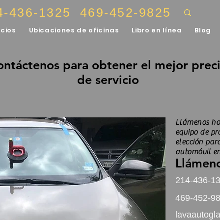
4-436-1325
469-452-9825
icios
Ubicaciones de oficinas
Libro en línea
Blog
ntáctenos para obtener el mejor prec
de servicio
Llámenos ho
equipo de pr
elección par
automóvil en
Llámeno
214-436-1
469-452-9
lavaautog