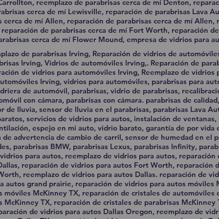
Carrollton, reemplazo de parabrisas cerca de mí Denton, reparac
brisas cerca de mí Lewisville, reparación de parabrisas Lava Au
s cerca de mí Allen, reparación de parabrisas cerca de mí Allen,
 reparación de parabrisas cerca de mí Fort Worth, reparación de
rabrisas cerca de mí Flower Mound, empresa de vidrios para au
plazo de parabrisas Irving, Reparación de vidrios de automóvile
risas Irving, Vidrios de automóviles Irving,. Reparación de parab
ación de vidrios para automóviles Irving, Reemplazo de vidrios
 automóviles Irving, vidrios para automóviles, parabrisas para aut
driera de automóvil, parabrisas, vidrio de parabrisas, recalibraci
omóvil con cámara, parabrisas con cámara. parabrisas de calidad
r de lluvia, sensor de lluvia en el parabrisas, parabrisas Lava Au
aratos, servicios de vidrios para autos, instalación de ventanas, 
entilación, espejo en mi auto, vidrio barato, garantía de por vid
a de advertencia de cambio de carril, sensor de humedad en el p
es, parabrisas BMW, parabrisas Lexus, parabrisas Infinity, parab
vidrios para autos, reemplazo de vidrios para autos, reparación 
Dallas, reparación de vidrios para autos Fort Worth, reparación d
Worth, reemplazo de vidrios para autos Dallas. reparación de vid
ra autos grand prairie, reparación de vidrios para autos móviles
es móviles McKinney TX, reparación de cristales de automóviles
es McKinney TX, reparación de cristales de parabrisas McKinney 
eparación de vidrios para autos Dallas Oregon, reemplazo de vidr