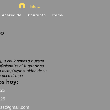
Iniciar sesión
Acerca de
Contacto
Items
io
y y enviaremos a nuestro
ofesionales al lugar de su
a reemplazar el vidrio de su
 poco tiempo.
s hoy:
325
825
lass@gmail.com