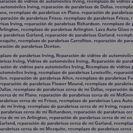
paración de vidrios de automóviles Irving, reemplazo de vidrios
de automóviles Irving, reparación de parabrisas de Dallas. reempl
lano, reemplazo de parabrisas en Plano. reparación de parabrisa
aración de parabrisas Frisco. reemplazo de parabrisas Frisco, 
risas Irving, reparación de parabrisas Richardson. reemplazo de 
Arlington, reemplazo de parabrisas Arlington. Lava Auto Glass 
e parabrisas Garland, reparación de parabrisas Garland. reempl
squite, reemplazo de parabrisas Carrollton. reparación de parab
ración de parabrisas Denton.
plazo de parabrisas Irving, Reparación de vidrios de automóvile
risas Irving, Vidrios de automóviles Irving,. Reparación de parab
ación de vidrios para automóviles Irving, Reemplazo de vidrios
a automóviles Irving, reemplazo de parabrisas Lewisville, reparaci
llen. reparación de parabrisas Allen, reemplazo de parabrisas F
. reparación de parabrisas Flower Mound, reemplazo de parabri
Dallas. reemplazo de parabrisas cerca de mí Dallas, reparación d
 cerca de mí Plano. reparación de parabrisas cerca de mí McKin
rabrisas cerca de mí Frisco, reemplazo de parabrisas Lava Auto
 de mí Irving. reemplazo de parabrisas cerca de mí Irving, repar
parabrisas cerca de mí Richardson, reparación de parabrisas ce
rca de mí en Arlington, reparación de parabrisas cerca de mí en
Garland, reparación de parabrisas cerca de mí Garland, reemplaz
arabrisas cerca de mí Mesquite, reemplazo de parabrisas cerca 