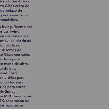
ión de parabrisas
to Glass cerca de
 reemplazo de
 parabrisas cerca
tomóviles.
s Irving, Reemplazo
risas Irving,
 para automóviles
omóviles. vidrio de
ón, vidrio de
, sistemas de
to Glass con calor.
vidrios para
a en mano de obra,
arabrisas,
risas Ford.
de vidrios para
e vidrios para
rios para autos
 McKinney.
 en McKinney Texas.
TX, reparación de
ios para autos