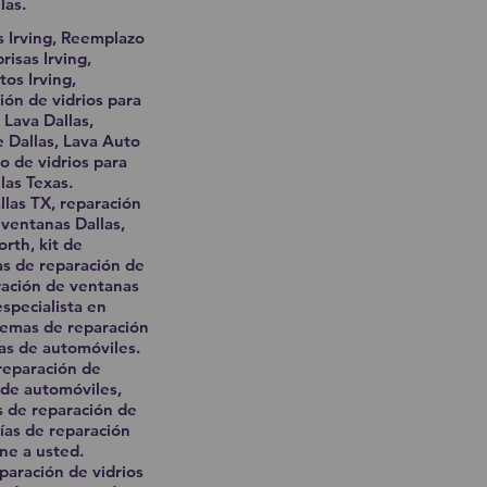
las.
s Irving, Reemplazo
risas Irving,
os Irving,
ción de vidrios para
 Lava Dallas,
e Dallas, Lava Auto
o de vidrios para
las Texas.
llas TX, reparación
 ventanas Dallas,
rth, kit de
as de reparación de
ración de ventanas
specialista en
temas de reparación
as de automóviles.
 reparación de
 de automóviles,
s de reparación de
ías de reparación
ne a usted.
paración de vidrios