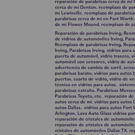
reparación de parabrisas cerca de mí 
cerca de mí Denton. reemplazo de para
mí Lewisville. reemplazo de parabrisa
parabrisas cerca de mí en Fort Worth.
de mí Flower Mound. reemplazo de pa
Reparación de parabrisas Irving, Reem
de vidrios de automóviles Irving, Parab
Reemplazo de parabrisas Irving, Repar
Irving, Parabrisas Irving, vidrios para
puerta de automóvil, vidrio trasero, vi
automóvil con sensores, vidrio de aut
advertencia de cambio de carril, senso
parabrisas barato, vidrios para autos b
puertas. cuarto de vidrio, vidrio de v
técnico en vidrios para autos. sistem
parabrisas extraño. Parabrisas Merced
Parabrisas Toyota, etc. reparación de 
autos cerca de mí. vidrios para autos 
autos Dallas. vidrios para autos Fort 
Arlington, Lava Auto Glass vidrios pa
reparación de cristales de automóvil
reparación de cristales de automóvil
cristales de automóviles Dallas TX. r